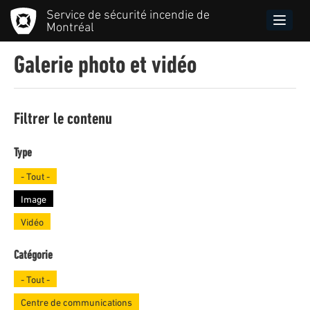
Aller
Service de sécurité incendie de
au
Toggle
Montréal
contenu
naviga
principal
Galerie photo et vidéo
Filtrer le contenu
Type
- Tout -
Image
Vidéo
Catégorie
- Tout -
Centre de communications