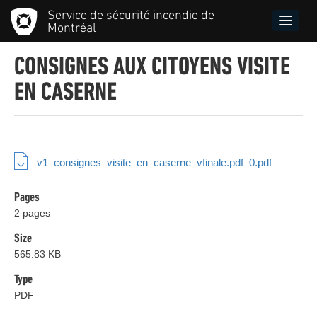
Skip
Service de sécurité incendie de
to
Toggle
Montréal
main
naviga
content
CONSIGNES AUX CITOYENS VISITE
EN CASERNE
v1_consignes_visite_en_caserne_vfinale.pdf_0.pdf
Pages
2 pages
Size
565.83 KB
Type
PDF