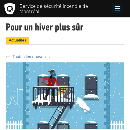
Aller
Service de sécurité incendie de
au
Toggle
Montréal
contenu
naviga
principal
Pour un hiver plus sûr
Actualités
Toutes les nouvelles