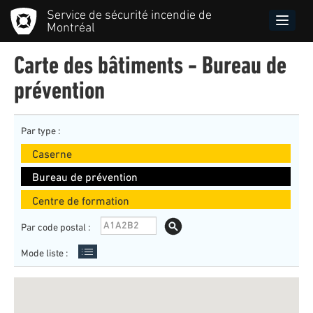
Aller
Service de sécurité incendie de
au
Toggle
Montréal
contenu
naviga
principal
Carte des bâtiments - Bureau de
prévention
Par type :
Caserne
Bureau de prévention
Centre de formation
Par code postal :
Mode liste :