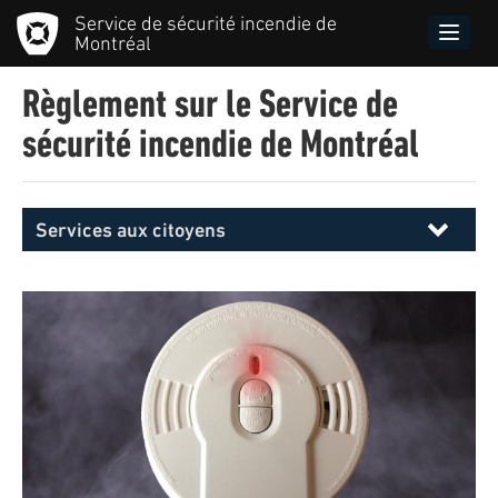
Aller
Service de sécurité incendie de
au
Toggle
Montréal
contenu
naviga
principal
Règlement sur le Service de
sécurité incendie de Montréal
Services aux citoyens
Menu
principal
SIM