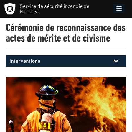
Aller
Service de sécurité incendie de
au
Toggle
Montréal
contenu
naviga
principal
Cérémonie de reconnaissance des
actes de mérite et de civisme
Interventions
Menu
principal
SIM