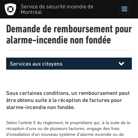
Aller
Service de sécurité incendie de
au
Toggle
Montréal
contenu
naviga
principal
Demande de remboursement pour
alarme-incendie non fondée
Services aux citoyens
Menu
principal
SIM
Sous certaines conditions, un remboursement peut
être obtenu suite à la réception de factures pour
alarme-incendie non fondée.
Selon l'article 5 du règlement, le propriétaire qui, à la suite de la
réception d’une ou de plusieurs factures, engage des frais
d’installation d’un nouveau système d’alarme-incendie ou de