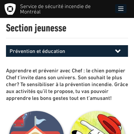
Aller
Service de sécurité incendie de
au
Toggle
Montréal
contenu
naviga
principal
Section jeunesse
Prévention et éducation
Menu
principal
SIM
Apprendre et prévenir avec Chef : le chien pompier
Chef t’invite dans son univers. Son souhait le plus
cher? Te sensibiliser à la prévention incendie. Grâce
aux activités qu’il te propose, tu vas pouvoir
apprendre les bons gestes tout en t’amusant!