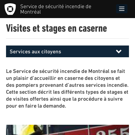
Aller
Service de sécurité incendie de
au
Toggle
Montréal
contenu
naviga
principal
Visites et stages en caserne
Services aux citoyens
Menu
principal
SIM
Le Service de sécurité incendie de Montréal se fait
un plaisir d’accueillir en caserne des citoyens et
des pompiers provenant d’autres services incendie.
Cette section décrit les différents types de stages et
de visites offertes ainsi que la procédure à suivre
pour en faire la demande.