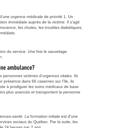
d’une urgence médicale de priorité 1. Un
ntion immédiate auprès de la victime. Il s’agit
nscience, les chutes, les troubles diabétiques,
mmédiats.
ion du service. Une fois le sauvetage
n.
 une ambulance?
 personnes victimes d’urgences vitales. Ils
résence dans 66 casernes sur l’île, ils
ste à prodiguer les soins médicaux de base
soins plus avancés et transportent la personne
ences-santé. La formation initiale est d’une
rvices sociaux du Québec. Par la suite, les
de 24 heures par 2 ans.