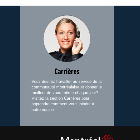
Image
Carrières
Vous désirez travailler au service de la
communauté montréalaise et donner le
meilleur de vous-même chaque jour?
Visitez la section Carrières pour
apprendre comment vous joindre à
notre équipe.