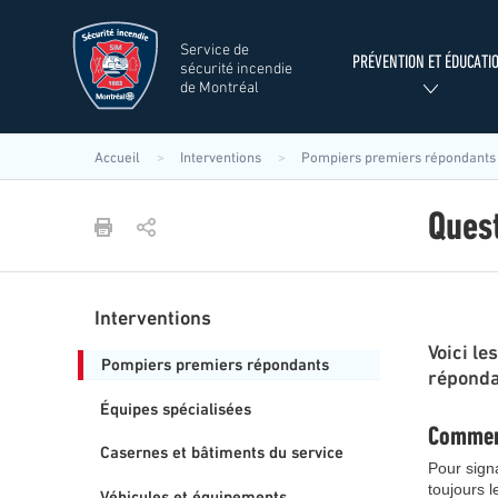
Aller
au
Service de
contenu
Search
Menu
PRÉVENTION ET ÉDUCATI
sécurité incendie
principal
de Montréal
principal
SIM
Rechercher
Accueil
Interventions
Pompiers premiers répondants
Quest
Interventions
Menu
Voici l
principal
Pompiers premiers répondants
réponda
SIM
Équipes spécialisées
Comment
Casernes et bâtiments du service
Pour signa
toujours l