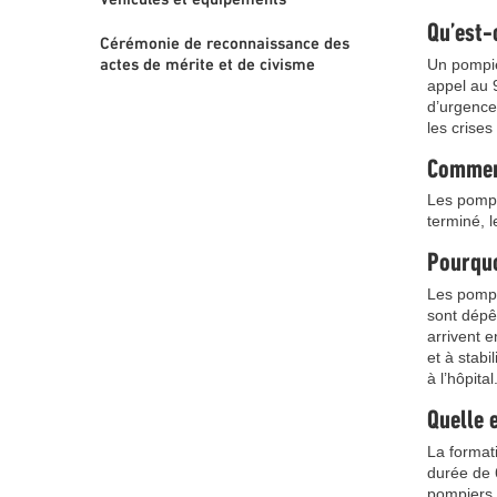
Véhicules et équipements
Qu’est-
Cérémonie de reconnaissance des
Un pompie
actes de mérite et de civisme
appel au 9
d’urgences
les crises
Comment
Les pompi
terminé, l
Pourquo
Les pompi
sont dépê
arrivent 
et à stabi
à l’hôpital
Quelle 
La formati
durée de 6
pompiers 