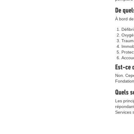
De quel
À bord de
Défibri
Oxygé
Traum
Immobi
Protec
Accouc
Est-ce 
Non. Cepe
Fondation
Quels s
Les princi
répondant
Services 