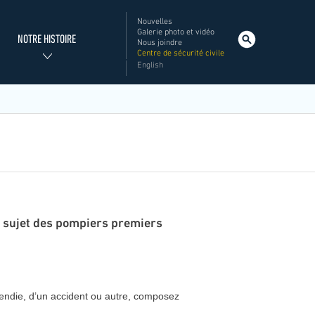
Nouvelles
Menu
Galerie photo et vidéo
NOTRE HISTOIRE
Nous joindre
utilitaires
Centre de sécurité civile
SIM
English
Rechercher
u sujet des pompiers premiers
ncendie, d’un accident ou autre, composez