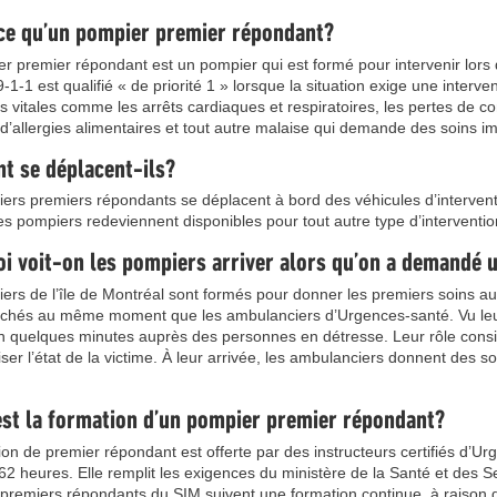
ce qu’un pompier premier répondant?
r premier répondant est un pompier qui est formé pour intervenir lors 
-1-1 est qualifié « de priorité 1 » lorsque la situation exige une interve
 vitales comme les arrêts cardiaques et respiratoires, les pertes de co
 d’allergies alimentaires et tout autre malaise qui demande des soins i
 se déplacent-ils?
ers premiers répondants se déplacent à bord des véhicules d’intervent
es pompiers redeviennent disponibles pour tout autre type d’interventio
i voit-on les pompiers arriver alors qu’on a demandé
ers de l’île de Montréal sont formés pour donner les premiers soins aux
chés au même moment que les ambulanciers d’Urgences-santé. Vu leur p
en quelques minutes auprès des personnes en détresse. Leur rôle consi
liser l’état de la victime. À leur arrivée, les ambulanciers donnent des 
.
est la formation d’un pompier premier répondant?
on de premier répondant est offerte par des instructeurs certifiés d’Urg
2 heures. Elle remplit les exigences du ministère de la Santé et des Se
premiers répondants du SIM suivent une formation continue, à raison 