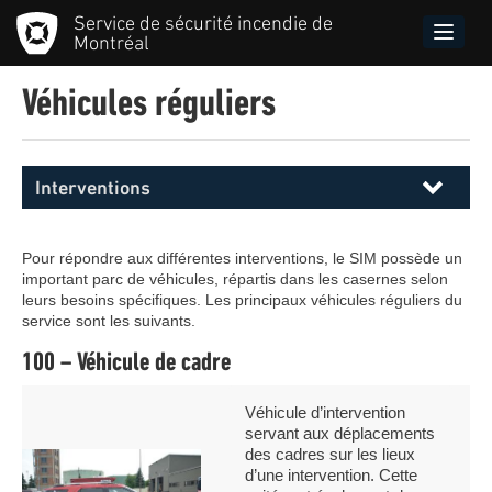
Aller
Service de sécurité incendie de
au
Toggle
Montréal
contenu
naviga
principal
Véhicules réguliers
Interventions
Menu
principal
SIM
Pour répondre aux différentes interventions, le SIM possède un
important parc de véhicules, répartis dans les casernes selon
leurs besoins spécifiques. Les principaux véhicules réguliers du
service sont les suivants.
100 – Véhicule de cadre
Légende
Véhicule d’intervention
servant aux déplacements
des cadres sur les lieux
Image
d’une intervention. Cette