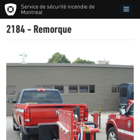
Aller
Service de sécurité incendie de
au
Toggle
Montréal
contenu
naviga
principal
2184 - Remorque
Image