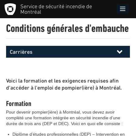
Aller
Service de sécurité incendie de
au
Toggle
Montréal
contenu
naviga
principal
Conditions générales d'embauche
Carrières
Menu
principal
SIM
Voici la formation et les exigences requises afin
d'accéder à l'emploi de pompier(ière) à Montréal.
Formation
Pour devenir pompier(ière) à Montréal, vous devez avoir
complété une formation intégrée en sécurité incendie d’une
durée de trois ans (DEP et DEC). Voici en quoi elle consiste :
Diplôme d’études professionnelles (DEP) – Intervention en