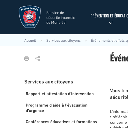
Aller
au
Service de
contenu
Search
Menu
PRÉVENTION ET ÉDUCATI
sécurité incendie
principal
de Montréal
principal
SIM
Rechercher
Accueil
Services aux citoyens
Événements et effets s
Évén
Services aux citoyens
Menu
Vous tr
principal
Rapport et attestation d’intervention
sécurité
SIM
Programme d’aide à l’évacuation
d’urgence
L’informat
• réfléchi
Conférences éducatives et formations
concerne l
• désire o