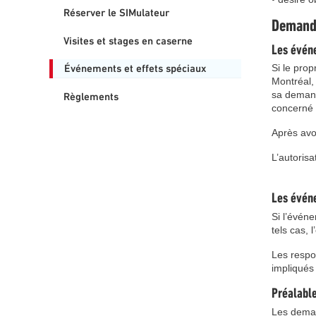
Réserver le SIMulateur
Demande
Visites et stages en caserne
Les événe
Si le prop
Événements et effets spéciaux
Montréal, 
sa demand
Règlements
concerné a
Après avoi
L’autorisa
Les événe
Si l’événe
tels cas, 
Les respo
impliqués
Préalable
Les deman