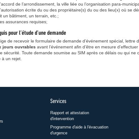
l’accord de l’arrondissement, la ville liée ou l’organisation para-municip
l’autorisation écrite du ou des propriétaire(s) du ou des lieu(x) où se dé
t un bâtiment, un terrain, etc.;
 les assurances requises;
quis pour l’étude d’une demande
ge de recevoir le formulaire de demande d’événement spécial, lettre du
x jours ouvrables
avant l’événement afin d’être en mesure d’effectuer 
 de sécurité. Toute demande soumise au SIM après ce délais ou qui ne 
e à un rejet.
Services
Rapport et attestation
d'intervention
rs
Programme d'aide à l'évacuation
d'urgence