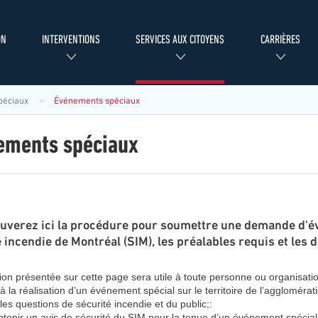
ON
INTERVENTIONS
SERVICES AUX CITOYENS
CARRIÈRES
péciaux
Événements spéciaux
ements spéciaux
ouverez ici la procédure pour soumettre une demande d'é
 incendie de Montréal (SIM), les préalables requis et les 
ion présentée sur cette page sera utile à toute personne ou organisatio
t à la réalisation d’un événement spécial sur le territoire de l’agglomé
es questions de sécurité incendie et du public;:
btenir un avis de sécurité du SIM pour la tenue d’un événement spécial