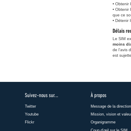
• Obtenir 
• Obtenir 
que ce soi
• Détenir
Délais re
Le SIM exi
moins di
de l’avis
est sujett
Suivez-nous sur...
À propos
Twitter
Message de la direction
Youtube
Mission, vision et valeu
Flickr
Organigramme
Coup d’œil sur le SIM