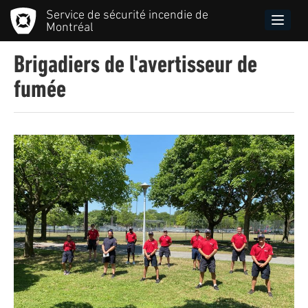
Aller
Service de sécurité incendie de
au
Toggle
Montréal
contenu
naviga
principal
Brigadiers de l'avertisseur de
fumée
Image