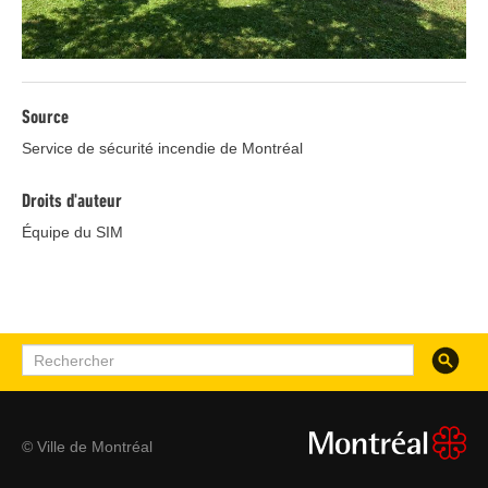
Source
Service de sécurité incendie de Montréal
Droits d'auteur
Équipe du SIM
Recherc
Rechercher
© Ville de Montréal
montreal.ca