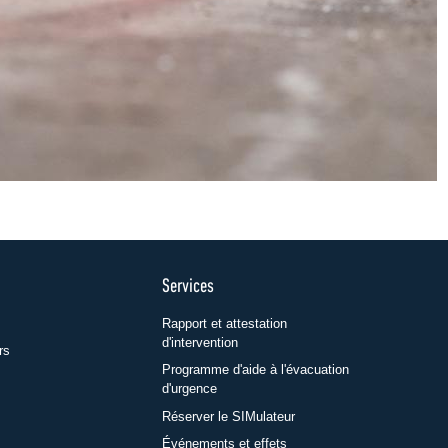
Services
Rapport et attestation
d'intervention
rs
Programme d'aide à l'évacuation
d'urgence
Réserver le SIMulateur
Événements et effets