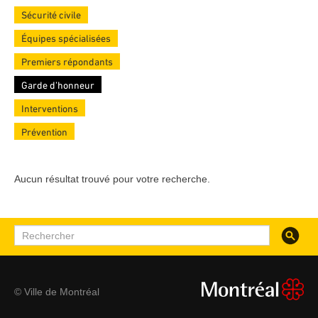
Sécurité civile
Équipes spécialisées
Premiers répondants
Garde d’honneur
Interventions
Prévention
Aucun résultat trouvé pour votre recherche.
Recherc
Rechercher
© Ville de Montréal
montreal.ca