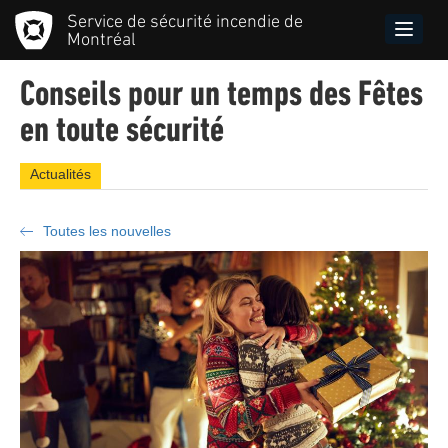
Aller
Service de sécurité incendie de
au
Toggle
Montréal
contenu
naviga
principal
Conseils pour un temps des Fêtes
en toute sécurité
Actualités
Toutes les nouvelles