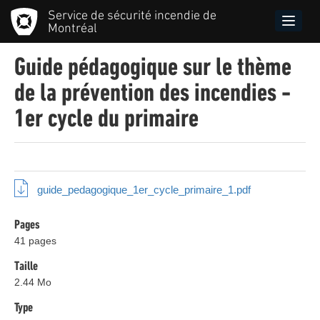
Aller
Service de sécurité incendie de
au
Toggle
Montréal
contenu
naviga
principal
Guide pédagogique sur le thème
de la prévention des incendies -
1er cycle du primaire
guide_pedagogique_1er_cycle_primaire_1.pdf
Pages
41 pages
Taille
2.44 Mo
Type