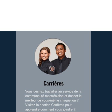
Image
Carrières
Vous désirez travailler au service de la
communauté montréalaise et donner le
meilleur de vous-même chaque jour?
Visitez la section Carrières pour
apprendre comment vous joindre à