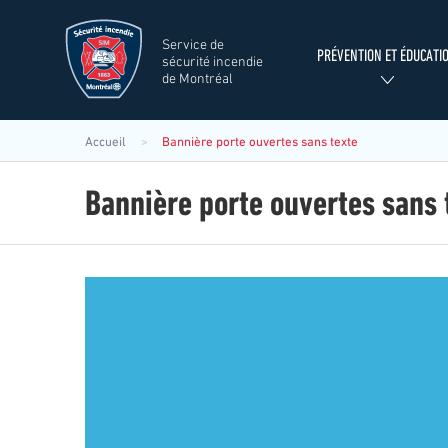
Aller
au
Service de
contenu
Search
Menu
PRÉVENTION ET ÉDUCATI
sécurité incendie
principal
de Montréal
principal
SIM
Rechercher
Accueil
Bannière porte ouvertes sans texte
Bannière porte ouvertes sans 
Image