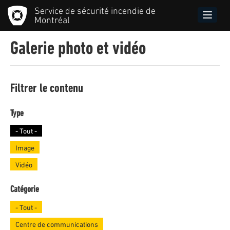
Aller
Service de sécurité incendie de
au
Toggle
Montréal
contenu
naviga
principal
Galerie photo et vidéo
Filtrer le contenu
Type
- Tout -
Image
Vidéo
Catégorie
- Tout -
Centre de communications