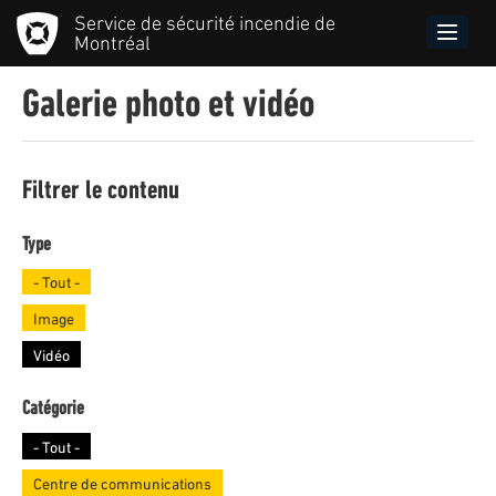
Aller
Service de sécurité incendie de
au
Toggle
Montréal
contenu
naviga
principal
Galerie photo et vidéo
Filtrer le contenu
Type
- Tout -
Image
Vidéo
Catégorie
- Tout -
Centre de communications