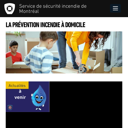
Aller
Service de sécurité incendie de
au
Toggle
Montréal
contenu
naviga
principal
LA PRÉVENTION INCENDIE À DOMICILE
Actualités